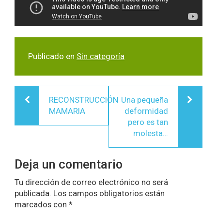
Publicado en
Sin categoría
Navegación
RECONSTRUCCIÓN
Una pequeña
de
MAMARIA
deformidad
entradas
pero es tan
molesta…
Deja un comentario
Tu dirección de correo electrónico no será
publicada.
Los campos obligatorios están
marcados con
*