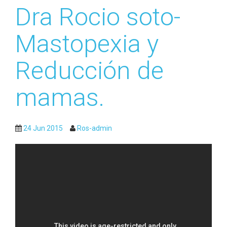
Dra Rocio soto-
Mastopexia y
Reducción de
mamas.
24 Jun 2015
Ros-admin