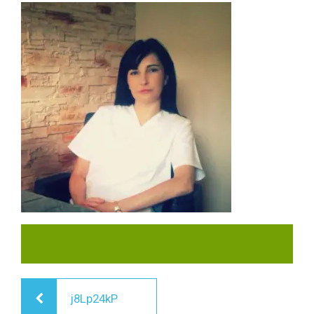
Navegación
j8Lp24kP
de