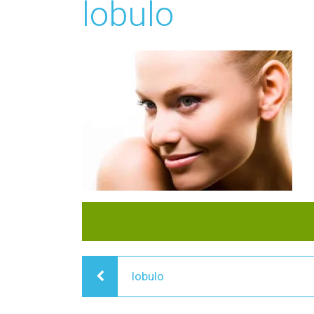
lobulo
Navegación
lobulo
de
entradas