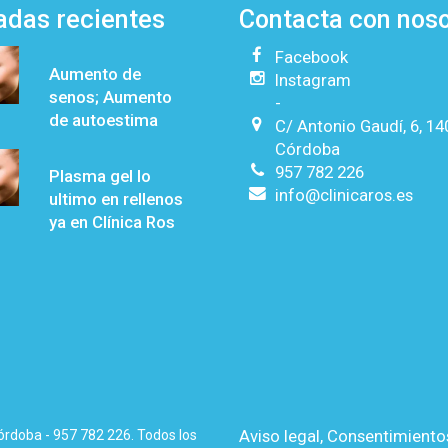
adas recientes
Contacta con nos
Facebook
Aumento de
Instagram
senos; Aumento
-
de autoestima
C/ Antonio Gaudí, 6, 1
Córdoba
957 782 226
Plasma gel lo
info@clinicaros.es
ultimo en rellenos
ya en Clínica Ros
Aviso legal
,
Consentimiento
Córdoba - 957 782 226. Todos los