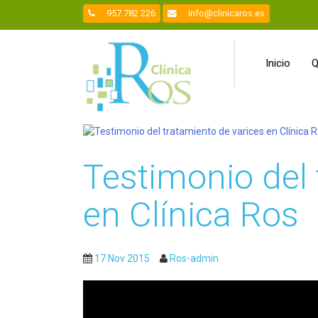
957 782 226
info@clinicaros.es
Saltar
a
Inicio
Q
contenido
Testimonio del 
en Clínica Ros
17 Nov 2015
Ros-admin