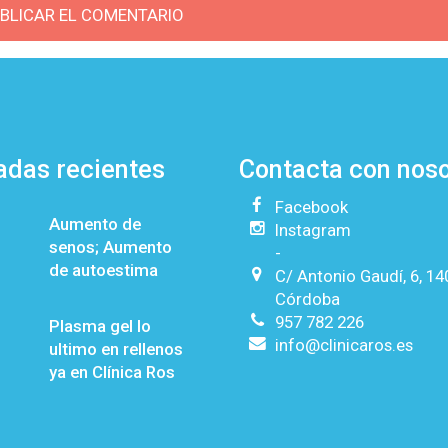
adas recientes
Contacta con nos
Facebook
Aumento de
Instagram
senos; Aumento
-
de autoestima
C/ Antonio Gaudí, 6, 1
Córdoba
957 782 226
Plasma gel lo
info@clinicaros.es
ultimo en rellenos
ya en Clínica Ros