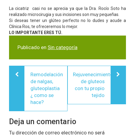
La cicatriz casi no se aprecia ya que la Dra. Rocío Soto ha
realizado microcirugia y sus incisiones son muy pequeñas.
Si deseas tener un glúteo perfecto no lo dudes y acude a
Clínica Ros, te ofreceremos lo mejor.
LO IMPORTANTE ERES TÚ.
Publicado en
Sin categoría
Navegación
Remodelación
Rejuvenecimiento
de
de nalgas,
de gluteos
entradas
gluteoplastia
con tu propio
¿ como se
tejido
hace?
Deja un comentario
Tu dirección de correo electrónico no será